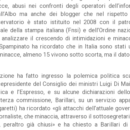
cce, abusi nei confronti degli operatori dell’in
ti all’Albo ma anche dei blogger che nel rispetto
servatorio è stato istituito nel 2008 con il patr
e della stampa italiana (Fnsi) e dell’Ordine nazio
analizzare il crescendo di intimidazioni e minacc
”. Spampinato ha ricordato che in Italia sono stati u
minacce, almeno 15 vivono sotto scorta, ma il dato 
zione ha fatto ingresso la polemica politica sca
cepresidente del Consiglio dei ministri Luigi Di Ma
ica e l’Espresso, e su alcune dichiarazioni dell
 terza commissione, Barillari, su un servizio ap
aretti) ha ricordato «gli attacchi dell’attuale gove
iornaliste, che minaccia, attraverso il sottosegretar
ia, peraltro già chiusi» e ha chiesto a Barillari d