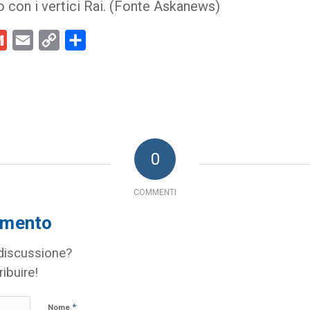
o con i vertici Rai. (Fonte Askanews)
kedIn
Gmail
Email
Copy
Condividi
Link
0
COMMENTI
mmento
 discussione?
ribuire!
*
Nome