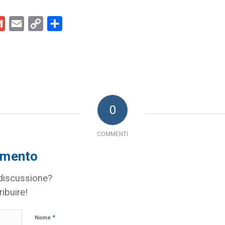
kedIn
Gmail
Email
Copy
Condividi
Link
0
COMMENTI
mmento
 discussione?
ribuire!
*
Nome