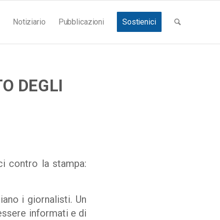
Notiziario
Pubblicazioni
Sostienici
TO DEGLI
ici contro la stampa:
no i giornalisti. Un
 essere informati e di