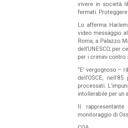
vivere in società l
fermati. Proteggere i
Lo afferma Harlem 
video messaggio al 
Roma, a Palazzo Mad
dell’UNESCO, per cel
per i crimini contro 
“E’ vergognoso – rib
dell’OSCE, nell’85
processati. L’impun
intollerabile per un
Il rappresentant
monitoraggio di Ossi
COA