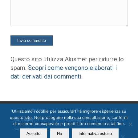
Questo sito utilizza Akismet per ridurre lo
spam.
Scopri come vengono elaborati i
dati derivati dai commenti
.
Utilizziamo i cookie per assicurarti la migliore esperienza su
© Copyright 2015-2024 by Ossigeno per l'informazione [
privacy
]
questo sito. Nel proseguire nella sua consultazione, confermi
[
cookie policy
] Contatti: segreteria@ossigeno.info | +39.06.92958025 -
di esserne consapevole e presti il tuo consenso a tal fine.
Powered by
Kappabit
Accetto
No
Informativa estesa