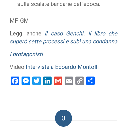
sulle scalate bancarie dell’epoca.
MF-GM
Leggi anche
Il caso Genchi. Il libro che
superò sette processi e subì una condanna
I protagonisti
Video
Intervista a Edoardo Montolli
Facebook
Messenger
Twitter
LinkedIn
Gmail
Email
Copy
Condividi
Link
0