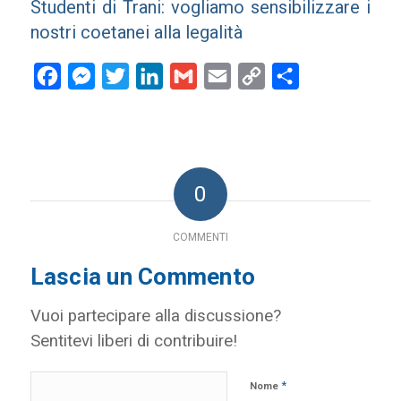
Studenti di Trani: vogliamo sensibilizzare i
nostri coetanei alla legalità
Facebook
Messenger
Twitter
LinkedIn
Gmail
Email
Copy
Condividi
Link
0
COMMENTI
Lascia un Commento
Vuoi partecipare alla discussione?
Sentitevi liberi di contribuire!
*
Nome