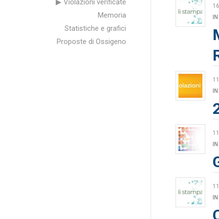
▶ Violazioni verificate
1
Memoria
IN
Statistiche e grafici
Proposte di Ossigeno
1
IN
1
IN
1
IN