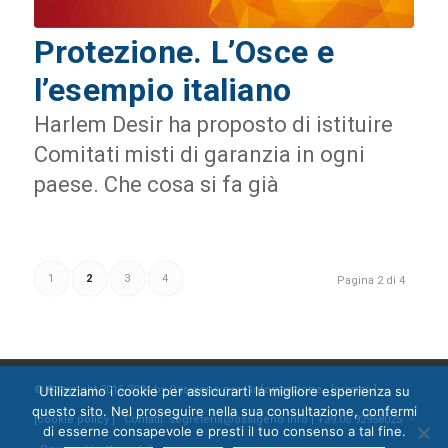
Protezione. L’Osce e
l’esempio italiano
Harlem Desir ha proposto di istituire
Comitati misti di garanzia in ogni
paese. Che cosa si fa già
1
2
3
4
Pagina 2 di 4
Utilizziamo i cookie per assicurarti la migliore esperienza su
© Copyright 2015-2024 by Ossigeno per l'informazione [
privacy
]
questo sito. Nel proseguire nella sua consultazione, confermi
[
cookie policy
] Contatti: segreteria@ossigeno.info | +39.06.92958025 -
di esserne consapevole e presti il tuo consenso a tal fine.