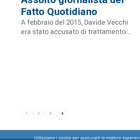
Fatto Quotidiano
A febbraio del 2015, Davide Vecchi
era stato accusato di trattamento…
1
2
3
4
Utilizziamo i cookie per assicurarti la migliore esperi