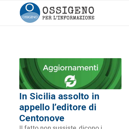
In Sicilia assolto in
appello l’editore di
Centonove
Il fatto non sussiste, dicono i