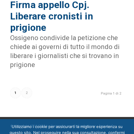
Firma appello Cpj.
Liberare cronisti in
prigione
Ossigeno condivide la petizione che
chiede ai governi di tutto il mondo di
liberare i giornalisti che si trovano in
prigione
1
2
Pagina 1 di 2
© Copyright 2015-2024 by Ossigeno per l'informazione [
privacy
]
Utilizziamo i cookie per assicurarti la migliore esperienza su
questo sito. Nel proseguire nella sua consultazione, confermi