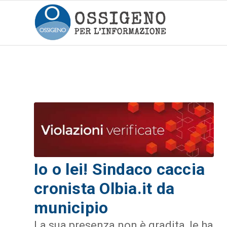
Io o lei! Sindaco caccia
cronista Olbia.it da
municipio
La sua presenza non è gradita, le ha