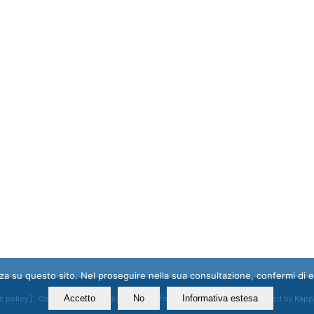
enza su questo sito. Nel proseguire nella sua consultazione, confermi di 
Accetto
No
Informativa estesa
e policy
] Contatti: segreteria@ossigeno.info | +39.06.92958025 - Powered by
Kapp