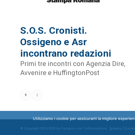
S.O.S. Cronisti.
Ossigeno e Asr
incontrano redazioni
Primi tre incontri con Agenzia Dire,
Avvenire e HuffingtonPost
1
2
Utilizziamo i cookie per assicurarti la migliore esperi
© Copyright 2015-2024 by Ossigeno per l'informazione [
privacy
] [
cooki