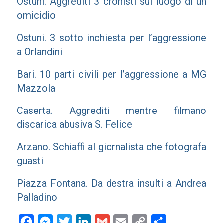
Ostuni. Aggrediti 3 cronisti sul luogo di un
omicidio
Ostuni. 3 sotto inchiesta per l’aggressione
a Orlandini
Bari. 10 parti civili per l’aggressione a MG
Mazzola
Caserta. Aggrediti mentre filmano
discarica abusiva S. Felice
Arzano. Schiaffi al giornalista che fotografa
guasti
Piazza Fontana. Da destra insulti a Andrea
Palladino
Facebook
Messenger
Twitter
LinkedIn
Gmail
Email
Copy
Condividi