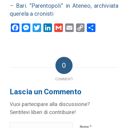
–
Bari. “Parentopoli” in Ateneo, archiviata
querela a cronisti
Facebook
Messenger
Twitter
LinkedIn
Gmail
Email
Copy
Condividi
Link
0
COMMENTI
Lascia un Commento
Vuoi partecipare alla discussione?
Sentitevi liberi di contribuire!
*
Nome